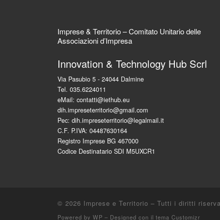
Imprese & Territorio – Comitato Unitario delle
Associazioni d’Impresa
Innovation & Technology Hub Scrl
Via Pasubio 5 - 24044 Dalmine
Tel. 035.6224011
eMail: contatti@iethub.eu
dih.impreseterritorio@gmail.com
Pec: dih.impreseterritorio@legalmail.it
C.F. P.IVA: 04487630164
Registro Imprese BG 467000
Codice Destinatario SDI M5UXCR1
© 2026
Imprese e Territorio
– Tutti i diritti riserva
Powered by
WP
– Designed con il
tema Customizr