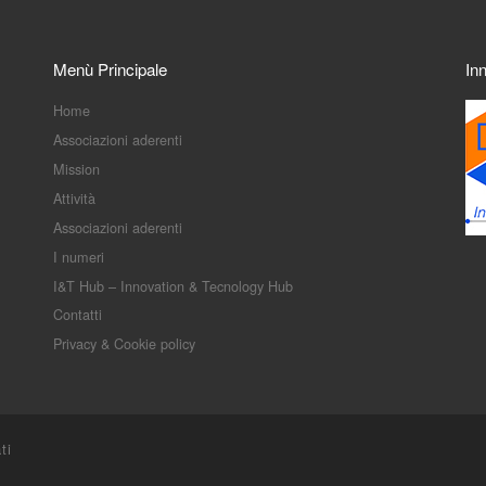
Menù Principale
In
Home
Associazioni aderenti
Mission
Attività
Associazioni aderenti
I numeri
I&T Hub – Innovation & Tecnology Hub
Contatti
Privacy & Cookie policy
ti