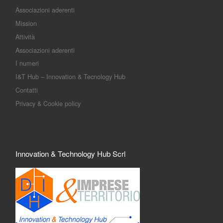
Associazioni aderenti
Mission
Attività
Associazioni aderenti
I numeri
I&T Hub – Innovation & Tecnology Hub
Contatti
Privacy & Cookie policy
Innovation & Technology Hub Scrl