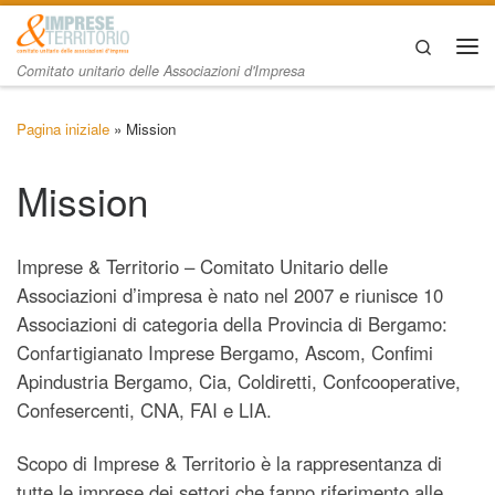
Passa al contenuto
Search
Me
Comitato unitario delle Associazioni d'Impresa
Pagina iniziale
»
Mission
Mission
Imprese & Territorio – Comitato Unitario delle
Associazioni d’impresa è nato nel 2007 e riunisce 10
Associazioni di categoria della Provincia di Bergamo:
Confartigianato Imprese Bergamo, Ascom, Confimi
Apindustria Bergamo, Cia, Coldiretti, Confcooperative,
Confesercenti, CNA, FAI e LIA.
Scopo di Imprese & Territorio è la rappresentanza di
tutte le imprese dei settori che fanno riferimento alle