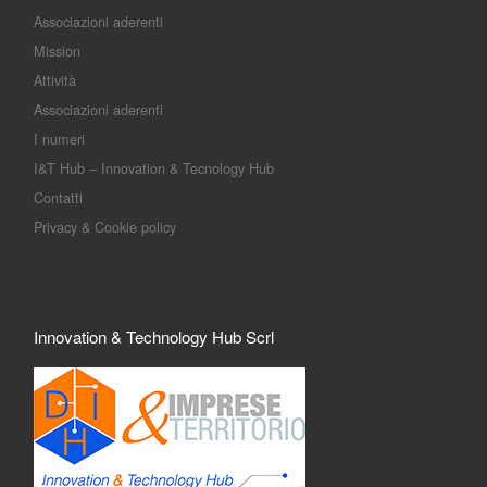
Associazioni aderenti
Mission
Attività
Associazioni aderenti
I numeri
I&T Hub – Innovation & Tecnology Hub
Contatti
Privacy & Cookie policy
Innovation & Technology Hub Scrl