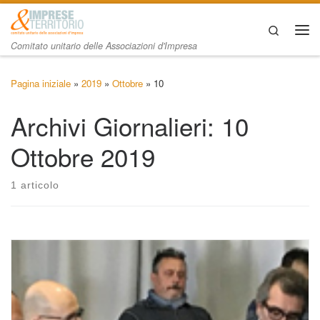
Passa al contenuto
Search
Me
Comitato unitario delle Associazioni d'Impresa
Pagina iniziale
»
2019
»
Ottobre
»
10
Archivi Giornalieri:
10
Ottobre 2019
1 articolo