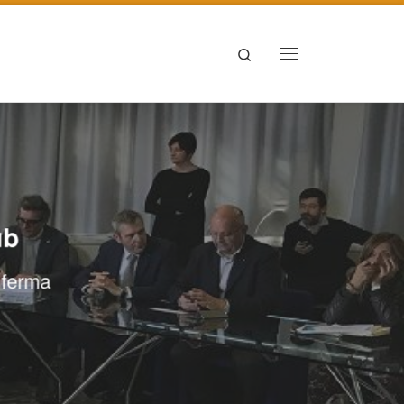
Search
Menu
ub
 ferma