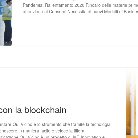
Pandemia, Rallentamento 2020 Rincaro delle materie prim
attenzione ai Consumi Necessità di nuovi Modelli di Busines
con la blockchain
entare.Qui Vicino è lo strumento che tramite la tecnologia
noscere in maniera facile e veloce la filiera
nificazione.Qui Vicino è un progetto di I&T Innovation e