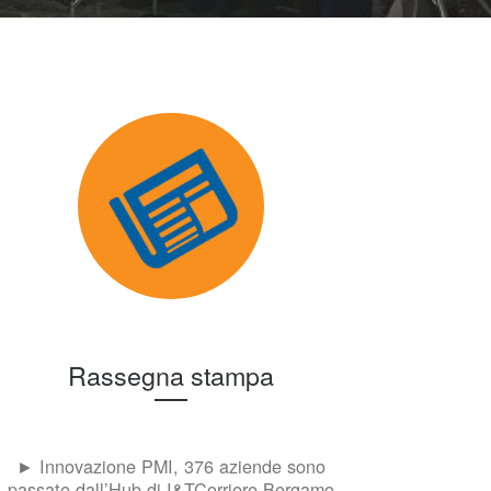
Rassegna stampa
► Innovazione PMI, 376 aziende sono
passate dall’Hub di I&TCorriere Bergamo